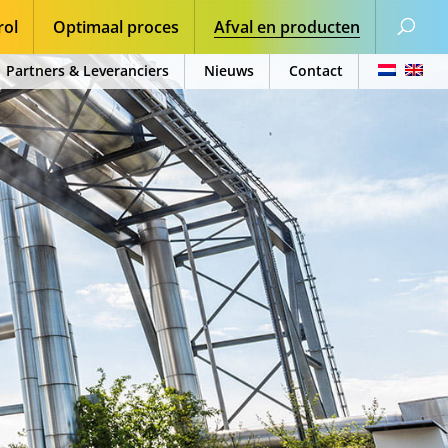
rol
Optimaal proces
Afval en producten
Partners & Leveranciers
Nieuws
Contact