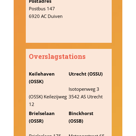
Postadres
Postbus 147
6920 AC Duiven
Overslagstations
Keilehaven
Utrecht (OSSU)
(OSSK)
Isotopenweg 3
(OSSK) Keilezijweg
3542 AS Utrecht
12
3029 BW
Brielselaan
Binckhorst
Rotterdam
(OSSR)
(OSSB)
Brielselaan 175
Meteoorstraat 65