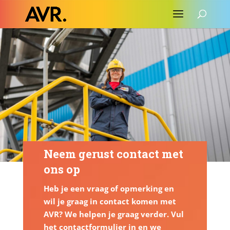
Neem gerust contact met
ons op
Heb je een vraag of opmerking en
wil je graag in contact komen met
AVR?
We helpen je graag verder. Vul
het contactformulier in en we