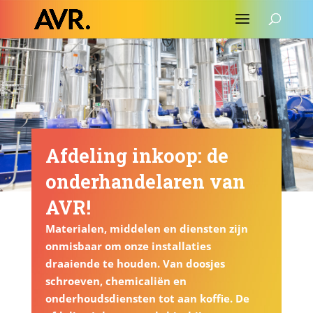
Afdeling inkoop: de
onderhandelaren van
AVR!
Materialen, middelen en diensten zijn
onmisbaar om onze installaties
draaiende te houden. Van doosjes
schroeven, chemicaliën en
onderhoudsdiensten tot aan koffie. De