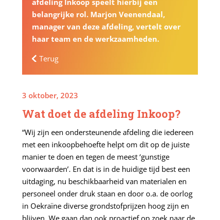
afdeling Inkoop speelt hierbij een
belangrijke rol. Marjon Veenendaal,
manager van deze afdeling, vertelt over
haar team en de werkzaamheden.
Terug
3 oktober, 2023
Wat doet de afdeling Inkoop?
“Wij zijn een ondersteunende afdeling die iedereen
met een inkoopbehoefte helpt om dit op de juiste
manier te doen en tegen de meest ‘gunstige
voorwaarden’. En dat is in de huidige tijd best een
uitdaging, nu beschikbaarheid van materialen en
personeel onder druk staan en door o.a. de oorlog
in Oekraïne diverse grondstofprijzen hoog zijn en
blijven. We gaan dan ook proactief op zoek naar de