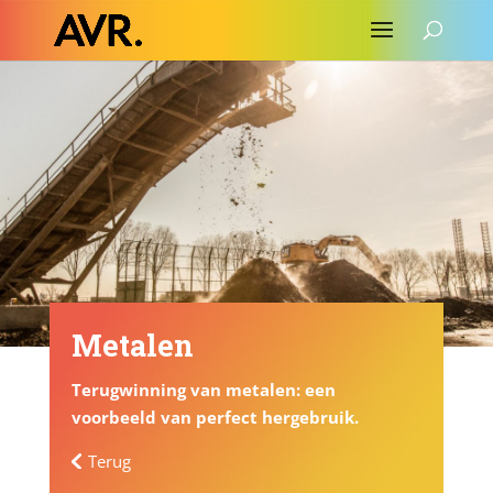
Metalen
Terugwinning van metalen: een
voorbeeld van perfect hergebruik.
Terug