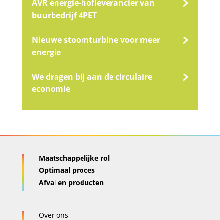
AVR energie-hofleverancier van
buurbedrijf 4PET
Nieuwe stoomturbine voor meer
energie
We dragen bij aan de circulaire
economie
Maatschappelijke rol
Optimaal proces
Afval en producten
Over ons