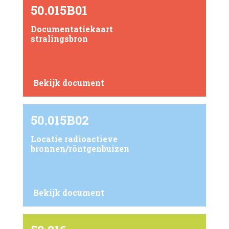
50.015B01
Documentatiekaart
stralingsbron
Bekijk document
50.015B02
Locatie radioactieve
bronnen/röntgenbuizen
Bekijk document