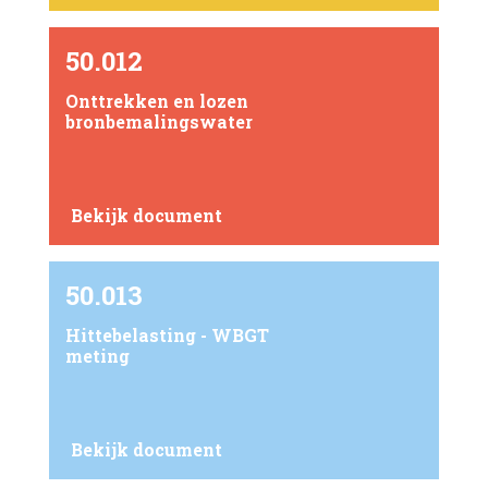
50.012
Onttrekken en lozen
bronbemalingswater
Bekijk document
50.013
Hittebelasting - WBGT
meting
Bekijk document