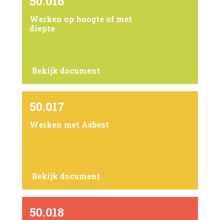
50.016
Werken op hoogte of met
diepte
Bekijk document
50.017
Werken met Asbest
Bekijk document
50.018