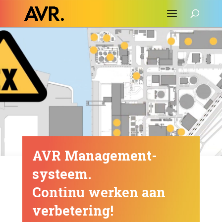
AVR Management­­­
systeem.
Continu werken aan
verbetering!