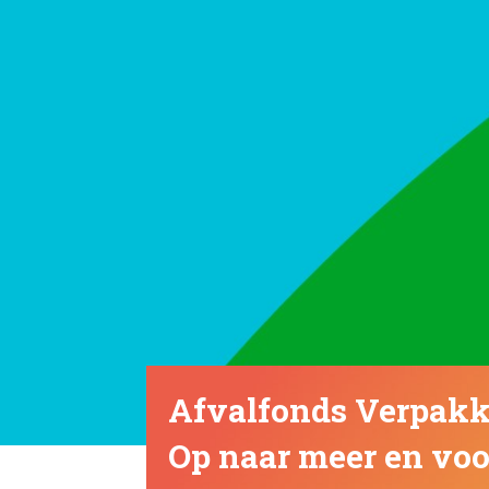
Afvalfonds Verpakk
Op naar meer en voor