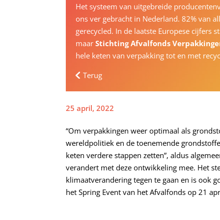
Het systeem van uitgebreide producentenv
ons ver gebracht in Nederland. 82% van a
gerecycled. In de laatste Europese cijfers
maar
Stichting Afvalfonds Verpakking
hele keten van verpakking tot en met recy
Terug
25 april, 2022
“Om verpakkingen weer optimaal als grondsto
wereldpolitiek en de toenemende grondstoffe
keten verdere stappen zetten”, aldus algemee
verandert met deze ontwikkeling mee. Het st
klimaatverandering tegen te gaan en is ook g
het Spring Event van het Afvalfonds op 21 apri