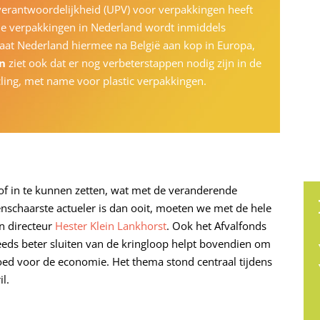
erantwoordelijkheid (UPV) voor verpakkingen heeft
lle verpakkingen in Nederland wordt inmiddels
 staat Nederland hiermee na België aan kop in Europa,
en
ziet ook dat er nog verbeterstappen nodig zijn in de
cling, met name voor plastic verpakkingen.
f in te kunnen zetten, wat met de veranderende
nschaarste actueler is dan ooit, moeten we met de hele
n directeur
Hester Klein Lankhorst
. Ook het Afvalfonds
eeds beter sluiten van de kringloop helpt bovendien om
oed voor de economie. Het thema stond centraal tijdens
l.