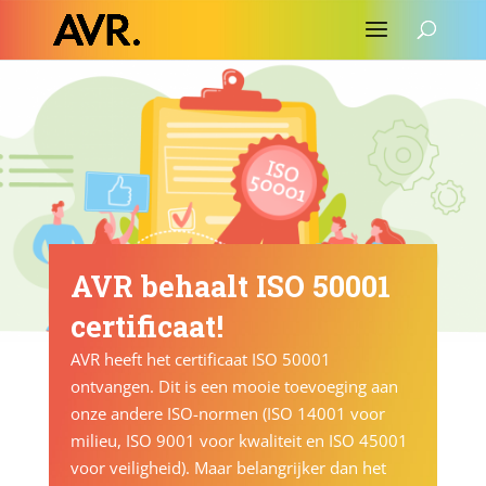
AVR behaalt ISO 50001
certificaat!
AVR heeft het certificaat ISO 50001
ontvangen. Dit is een mooie toevoeging aan
onze andere ISO-normen (ISO 14001 voor
milieu, ISO 9001 voor kwaliteit en ISO 45001
voor veiligheid). Maar belangrijker dan het