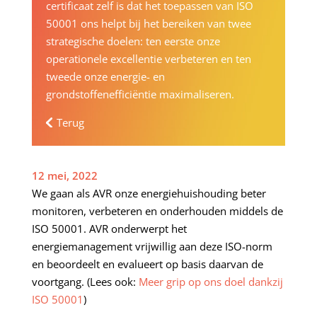
certificaat zelf is dat het toepassen van ISO
50001 ons helpt bij het bereiken van twee
strategische doelen: ten eerste onze
operationele excellentie verbeteren en ten
tweede onze energie- en
grondstoffenefficiëntie maximaliseren.
Terug
12 mei, 2022
We gaan als AVR onze energiehuishouding beter
monitoren, verbeteren en onderhouden middels de
ISO 50001. AVR onderwerpt het
energiemanagement vrijwillig aan deze ISO-norm
en beoordeelt en evalueert op basis daarvan de
voortgang. (Lees ook:
Meer grip op ons doel dankzij
ISO 50001
)