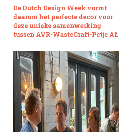
De Dutch Design Week vormt
daarom het perfecte decor voor
deze unieke samenwerking
tussen AVR-WasteCraft-Petje Af.