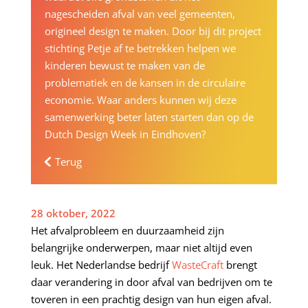
nagescheiden afval van veel gemeenten,
origineel design te maken. Door bij dit project
stichting Petje af te betrekken helpen we
kinderen bewust te maken van de
problematiek en de kansen in de circulaire
economie. Waar anders kunnen wij deze
samenwerking beter laten starten dan op de
Dutch Design Week in Eindhoven?
Terug
28 oktober, 2022
Het afvalprobleem en duurzaamheid zijn
belangrijke onderwerpen, maar niet altijd even
leuk. Het Nederlandse bedrijf
WasteCraft
brengt
daar verandering in door afval van bedrijven om te
toveren in een prachtig design van hun eigen afval.