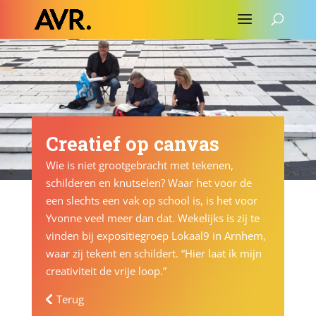
Creatief op canvas
Wie is niet grootgebracht met tekenen,
schilderen en knutselen? Waar het voor de
een slechts een vak op school is, is het voor
Yvonne veel meer dan dat. Wekelijks is zij te
vinden bij expositiegroep Lokaal9 in Arnhem,
waar zij tekent en schildert. “Hier laat ik mijn
creativiteit de vrije loop.”
Terug