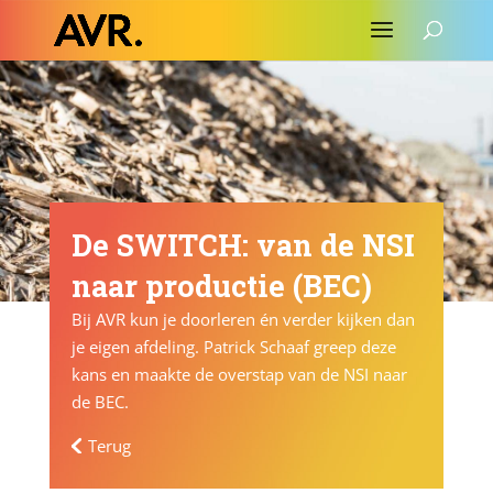
De SWITCH: van de NSI
naar productie (BEC)
Bij AVR kun je doorleren én verder kijken dan
je eigen afdeling. Patrick Schaaf greep deze
kans en maakte de overstap van de NSI naar
de BEC.
Terug