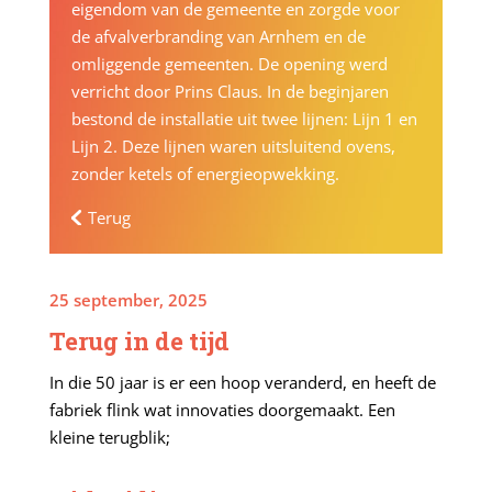
eigendom van de gemeente en zorgde voor
de afvalverbranding van Arnhem en de
omliggende gemeenten. De opening werd
verricht door Prins Claus. In de beginjaren
bestond de installatie uit twee lijnen: Lijn 1 en
Lijn 2. Deze lijnen waren uitsluitend ovens,
zonder ketels of energieopwekking.
Terug
25 september, 2025
Terug in de tijd
In die 50 jaar is er een hoop veranderd, en heeft de
fabriek flink wat innovaties doorgemaakt. Een
kleine terugblik;