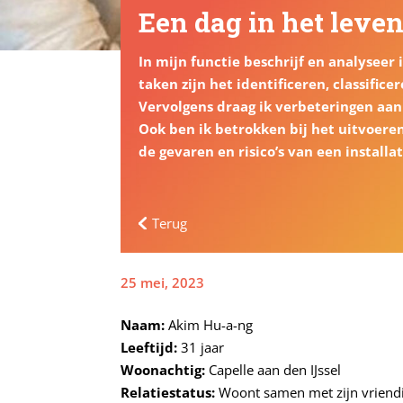
Een dag in het lev
In mijn functie beschrijf en analyseer 
taken zijn het identificeren, classific
Vervolgens draag ik verbeteringen aan
Ook ben ik betrokken bij het uitvoeren
de gevaren en risico’s van een installat
Terug
25 mei, 2023
Naam:
Akim Hu-a-ng
Leeftijd:
31 jaar
Woonachtig:
Capelle aan den IJssel
Relatiestatus:
Woont samen met zijn vriend