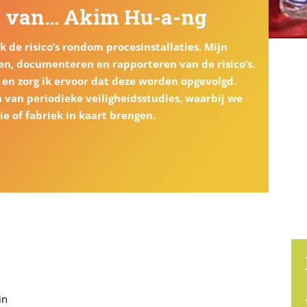
en van… Akim Hu-a-ng
ik de risico’s rondom procesinstallaties. Mijn
eren, documenteren en rapporteren van de risico’s.
 en zorg ik ervoor dat deze worden opgevolgd.
 van periodieke veiligheidsstudies, waarbij we
ie of fabriek in kaart brengen.
in