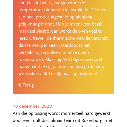
van plastic heeft gevolgen voor de
temperatuur binnen onze installatie. De ovens
zijn heel precies afgesteld op afval dat
gelijkmatig brandt. Heb je ineens een batch
met veel plastic, dan wordt de oven veel te
heet. Oftewel: de thermische waarde verschilt
dan te veel per keer. Daardoor is het
verslakkingsprobleem in onze ovens
toegenomen. Maar bij AVR blijven we nooit
hangen in het signaleren van een probleem,
we zoeken altijd gelijk naar oplossingen!
Terug
10 december, 2020
Aan die oplossing wordt momenteel hard gewerkt
door een multidisciplinair team uit Rozenburg, met