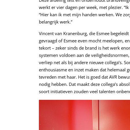
Deze afdeling test en onderhoudt brandveilig
werkt er vier dagen per week, met plezier. “Ik
“Hier kan ik met mijn handen werken. We zorg
belangrijk werk.”
Vincent van Kranenburg, die Esmee begeleidt b
gevraagd of Esmee even mocht meelopen, en 
tekort – zeker sinds de brand is het werk eno
systemen voldoen aan de veiligheidsnormen, 
verliep net als bij andere nieuwe collega’s. 
enthousiasme en inzet maken dat helemaal goed
tevreden met haar. Het is goed dat AVR bewu
nodig hebben. Dat maakt deze collega’s absol
soort initiatieven zouden veel talenten onbenu