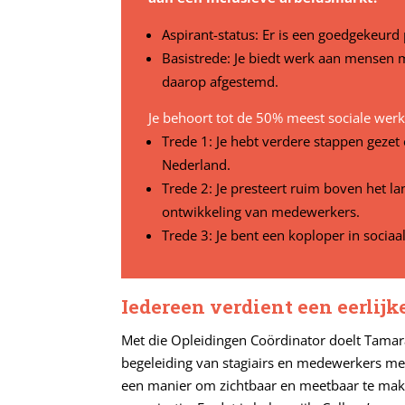
Aspirant-status: Er is een goedgekeur
Basistrede: Je biedt werk aan mensen m
daarop afgestemd.
Je behoort tot de 50% meest sociale wer
Trede 1: Je hebt verdere stappen geze
Nederland.
Trede 2: Je presteert ruim boven het la
ontwikkeling van medewerkers.
Trede 3: Je bent een koploper in socia
Iedereen verdient een eerlijk
Met die Opleidingen Coördinator doelt Tamara 
begeleiding van stagiairs en medewerkers me
een manier om zichtbaar en meetbaar te mak