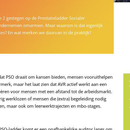
 2 gestegen op de Prestatieladder Socialer
ondernemen omarmen. Maar waarom is dat eigenlijk
ies? En wat merken we daarvan in de praktijk?
 dat PSO draait om kansen bieden, mensen vooruithelpen
merk, maar het laat zien dat AVR actief werkt aan een
creëren voor mensen met een afstand tot de arbeidsmarkt.
g werklozen of mensen die (extra) begeleiding nodig
nen, maar ook om leerwerktrajecten en mbo-stages.
 PSO-ladder komt er een onafhankelijke auditor langs om