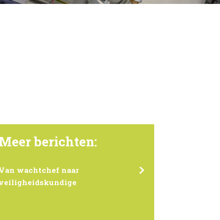
Meer berichten:
Van wachtchef naar
veiligheidskundige