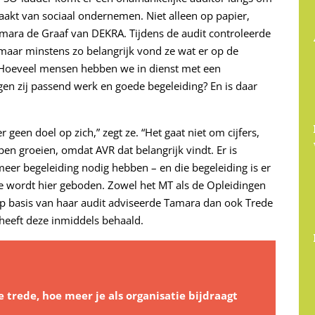
aakt van sociaal ondernemen. Niet alleen op papier,
Tamara de Graaf van DEKRA. Tijdens de audit controleerde
 maar minstens zo belangrijk vond ze wat er op de
 Hoeveel mensen hebben we in dienst met een
gen zij passend werk en goede begeleiding? En is daar
geen doel op zich,” zegt ze. “Het gaat niet om cijfers,
n groeien, omdat AVR dat belangrijk vindt. Er is
eer begeleiding nodig hebben – en die begeleiding is er
mte wordt hier geboden. Zowel het MT als de Opleidingen
 Op basis van haar audit adviseerde Tamara dan ook Trede
heeft deze inmiddels behaald.
e trede, hoe meer je als organisatie bijdraagt