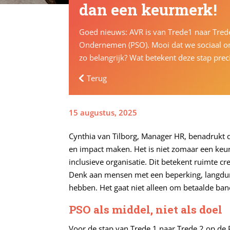
dan een keurmerk!
Goed nieuws: AVR is van Trede1 naar Trede
Ondernemen (PSO). Mooi dat we sociaal 
zo belangrijk? Wat betekent deze stap prec
Terug
15 augustus, 2025
Cynthia van Tilborg, Manager HR, benadrukt
en impact maken. Het is niet zomaar een keur
inclusieve organisatie. Dit betekent ruimte 
Denk aan mensen met een beperking, langduri
hebben. Het gaat niet alleen om betaalde ba
PSO als middel, niet als doel
Voor de stap van Trede 1 naar Trede 2 op de