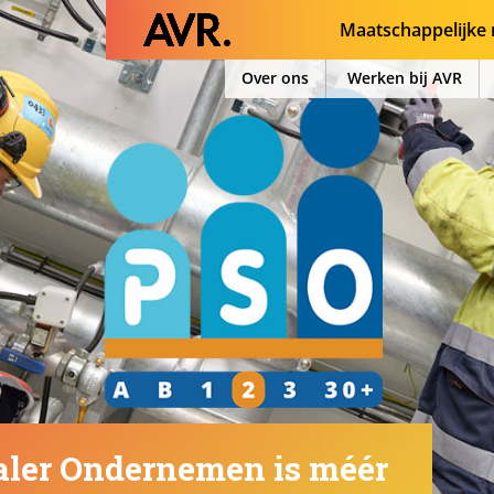
Maatschappelijke 
Over ons
Werken bij AVR
ialer Ondernemen is méér