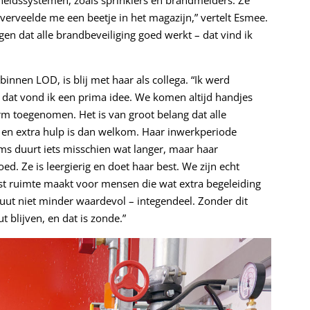
heidssystemen, zoals sprinklers en brandmelders. Ze
 verveelde me een beetje in het magazijn,” vertelt Esmee.
en dat alle brandbeveiliging goed werkt – dat vind ik
innen LOD, is blij met haar als collega. “Ik werd
dat vond ik een prima idee. We komen altijd handjes
rm toegenomen. Het is van groot belang dat alle
en extra hulp is dan welkom. Haar inwerkperiode
Soms duurt iets misschien wat langer, maar haar
. Ze is leergierig en doet haar best. We zijn echt
st ruimte maakt voor mensen die wat extra begeleiding
uut niet minder waardevol – integendeel. Zonder dit
t blijven, en dat is zonde.”