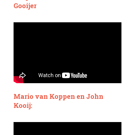
Gooijer
Mario van Koppen en John
Kooij: