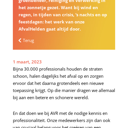
groenbeheer, reiniging en verwerking in
het zonnetje gezet. Want bij wind en
regen, in tijden van crisis, ‘s nachts en op
feestdagen: het werk van onze
AfvalHelden gaat altijd door.
Terug
1 maart, 2023
Bijna 30.000 professionals houden de straten
schoon, halen dagelijks het afval op en zorgen
ervoor dat het daarna grotendeels een nieuwe
toepassing krijgt. Op die manier dragen we allemaal
bij aan een betere en schonere wereld.
En dat doen we bij AVR met de nodige kennis en
professionaliteit. Onze medewerkers zijn dan ook
van cruciaal belang voor het creëren van een