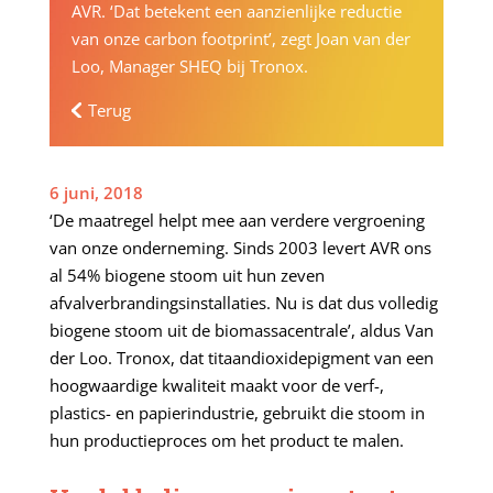
AVR. ‘Dat betekent een aanzienlijke reductie
van onze carbon footprint’, zegt Joan van der
Loo, Manager SHEQ bij Tronox.
Terug
6 juni, 2018
‘De maatregel helpt mee aan verdere vergroening
van onze onderneming. Sinds 2003 levert AVR ons
al 54% biogene stoom uit hun zeven
afvalverbrandingsinstallaties. Nu is dat dus volledig
biogene stoom uit de biomassacentrale’, aldus Van
der Loo. Tronox, dat titaandioxidepigment van een
hoogwaardige kwaliteit maakt voor de verf-,
plastics- en papierindustrie, gebruikt die stoom in
hun productieproces om het product te malen.