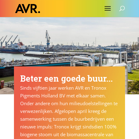
Beter een goede buur...
Sinds vijftien jaar werken AVR en Tronox
Pigments Holland BV met elkaar samen.
Onder andere om hun milieudoelstellingen te
verwezenlijken. Afgelopen april kreeg de
samenwerking tussen de buurbedrijven een
nieuwe impuls: Tronox krijgt sindsdien 100%
biogene stoom uit de biomassacentrale van