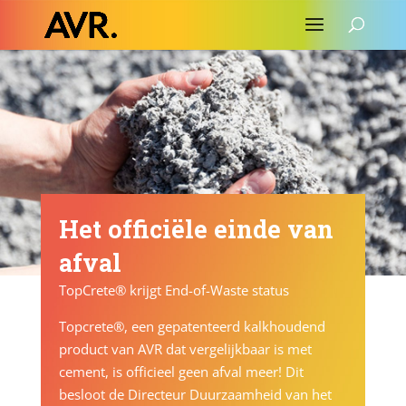
Het officiële einde van
afval
TopCrete® krijgt End-of-Waste status
Topcrete®, een gepatenteerd kalkhoudend
product van AVR dat vergelijkbaar is met
cement, is officieel geen afval meer! Dit
besloot de Directeur Duurzaamheid van het