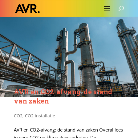
AVR en CO2-afvang: de stand
van zaken
CO2
,
CO2 installatie
AVR en CO2-afvang: de stand van zaken Overal lees
je over CO2 en klimaatverandering. De