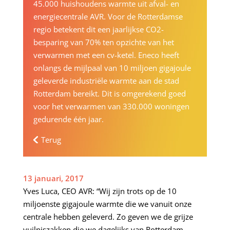
45.000 huishoudens warmte uit afval- en
energiecentrale AVR. Voor de Rotterdamse
regio betekent dit een jaarlijkse CO2-
besparing van 70% ten opzichte van het
verwarmen met een cv-ketel. Eneco heeft
onlangs de mijlpaal van 10 miljoen gigajoule
geleverde industriële warmte aan de stad
Rotterdam bereikt. Dit is omgerekend goed
voor het verwarmen van 330.000 woningen
gedurende één jaar.
Terug
13 januari, 2017
Yves Luca, CEO AVR: “Wij zijn trots op de 10
miljoenste gigajoule warmte die we vanuit onze
centrale hebben geleverd. Zo geven we de grijze
vuilniszakken die we dagelijks van Rotterdam